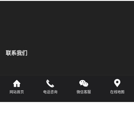
联系我们
产品咨询热线
13121832681
网站首页
电话咨询
微信客服
在线地图
网址：www.hgtong.com
邮箱：xuxingwei888@qq.com
地址：德州市经济技术开发区