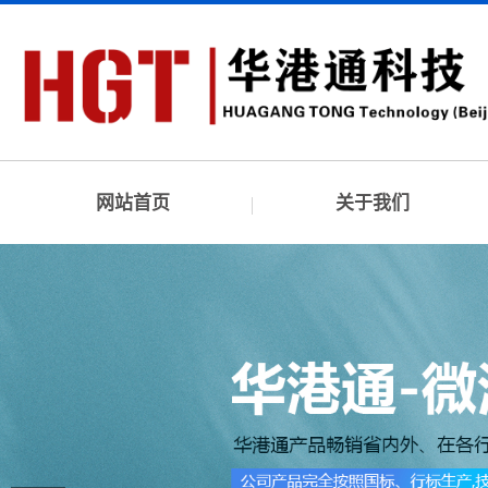
网站首页
关于我们